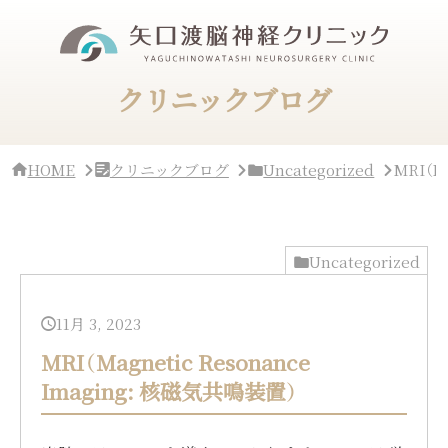
サ
イ
ド
バ
ー・
クリニックブログ
ク
リ
ニ
ッ
HOME
クリニックブログ
Uncategorized
MRI（M
ク
概
要
Uncategorized
11月 3, 2023
MRI（Magnetic Resonance
Imaging: 核磁気共鳴装置）